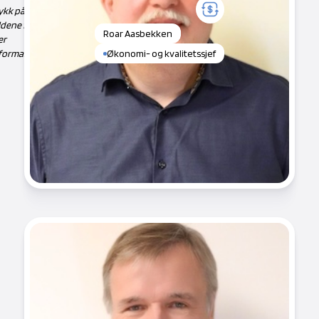
ykk på
ldene for
Roar Aasbekken
er
formasjon
Økonomi- og kvalitetssjef