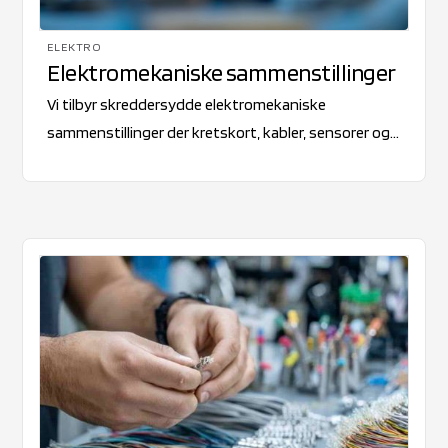
ELEKTRO
Elektromekaniske sammenstillinger
Vi tilbyr skreddersydde elektromekaniske
sammenstillinger der kretskort, kabler, sensorer og
komponenter integreres til ferdige enheter. Med
solid erfaring innen montasje og prefabrikkering
sikrer vi presisjon og driftssikkerhet i hvert prosjekt.